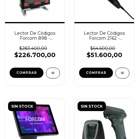
Lector De Códigos
Lector De Códigos
Forcom 898 -
Forcom 2162 -
1D/2D/QR (SKU
1D/2D/QR (SKU
106843)
106841)
$283.400,00
$64.600,00
$226.700,00
$51.600,00
SIN STOCK
SIN STOCK