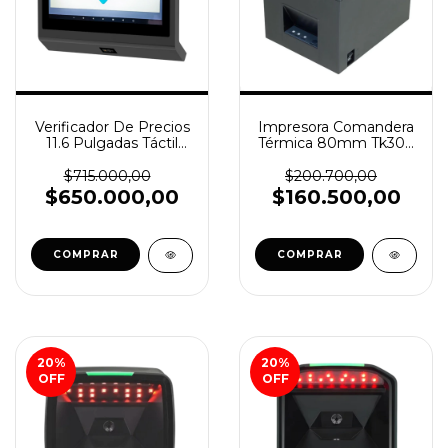
Verificador De Precios
Impresora Comandera
11.6 Pulgadas Táctil
Térmica 80mm Tk300
Wifi 2gb Ram
| Usb | Ethernet (SKU
ANDROID (SKU
107158)
$715.000,00
$200.700,00
107402)
$650.000,00
$160.500,00
COMPRAR
COMPRAR
20
%
20
%
OFF
OFF