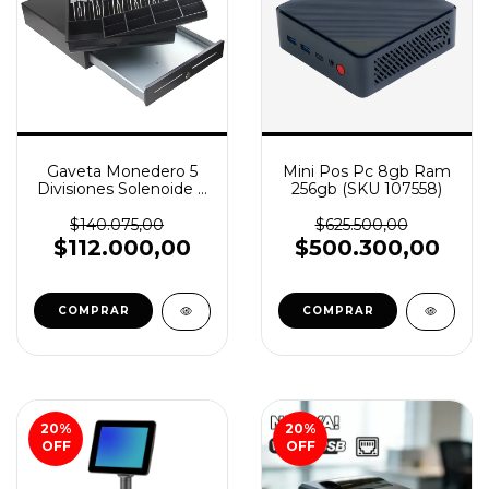
Gaveta Monedero 5
Mini Pos Pc 8gb Ram
Divisiones Solenoide +
256gb (SKU 107558)
Llave (SKU 107404)
$140.075,00
$625.500,00
$112.000,00
$500.300,00
COMPRAR
20
%
20
%
OFF
OFF