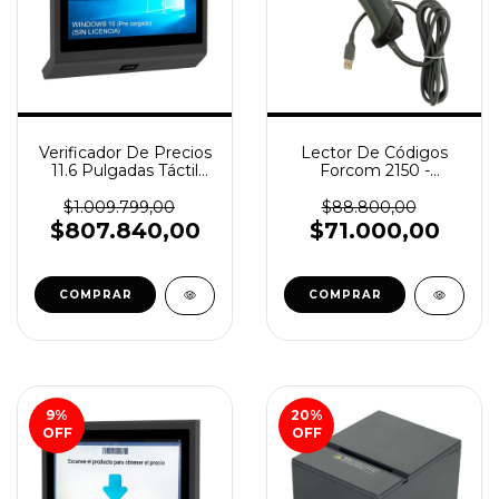
Verificador De Precios
Lector De Códigos
11.6 Pulgadas Táctil
Forcom 2150 -
Wifi Windows (SKU
1D/2D/QR (SKU
107668)
107692)
$1.009.799,00
$88.800,00
$807.840,00
$71.000,00
COMPRAR
9
%
20
%
OFF
OFF