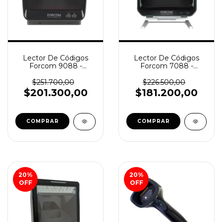
Lector De Códigos
Lector De Códigos
Forcom 9088 -
Forcom 7088 -
1D/2D/QR (SKU
1D/2D/QR (SKU
107645)
107646)
$251.700,00
$226.500,00
$201.300,00
$181.200,00
20
%
20
%
OFF
OFF