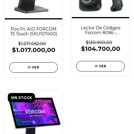
Lector De Códigos
Pos Pc AIO FORCOM
Forcom 8066 -
T5 Touch (SKU107400)
1D/2D/QR (SKU
107683)
$130.900,00
$1.271.062,00
$104.700,00
$1.017.000,00
VER
VER
SIN STOCK