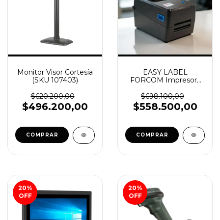
Monitor Visor Cortesía
EASY LABEL
(SKU 107403)
FORCOM Impresora
Etiquetas Wifi Lan
Transferencia Térmica
$620.200,00
$698.100,00
Y Directa Codigo de
$496.200,00
$558.500,00
Barras (107981)
20
%
20
%
OFF
OFF