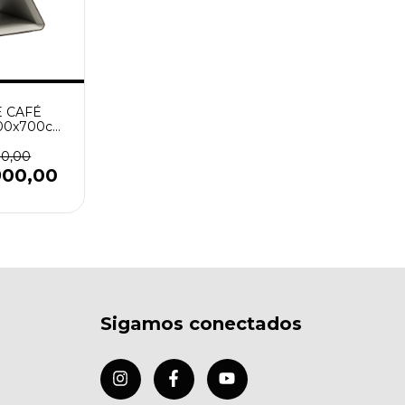
 CAFÉ
00x700cm
7494)
00,00
900,00
Sigamos conectados