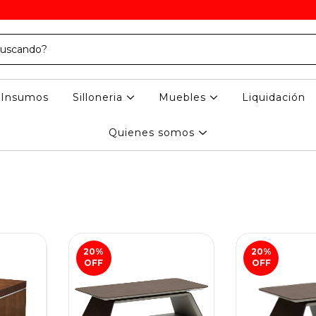
Insumos
Silloneria
Muebles
Liquidación
Quienes somos
20
%
20
%
OFF
OFF