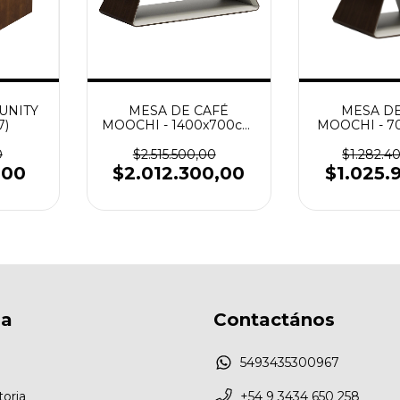
MESA DE
UNITY
MESA DE CAFÉ
MOOCHI - 7
7)
MOOCHI - 1400x700cm
(SKU 10
(SKU 107493)
$1.282.4
0
$2.515.500,00
$1.025.
,00
$2.012.300,00
sa
Contactános
5493435300967
toria
+54 9 3434 650 258