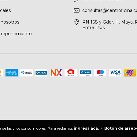
cales
consultas@centroficina.c
 nosotros
RN 168 y Gdor. H. Maya, 
Entre Ríos
rrepentimiento
 de las y los consumidores. Para reclamos
ingresá acá.
/
Botón de arrep