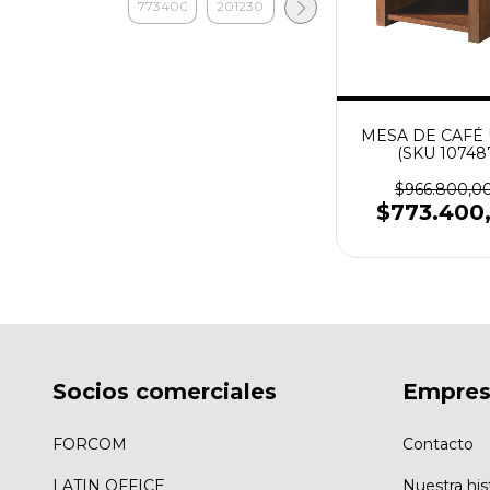
MESA DE CAFÉ 
(SKU 10748
$966.800,0
$773.400
Socios comerciales
Empre
FORCOM
Contacto
LATIN OFFICE
Nuestra his