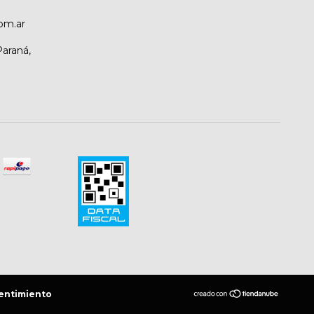
om.ar
Paraná,
entimiento